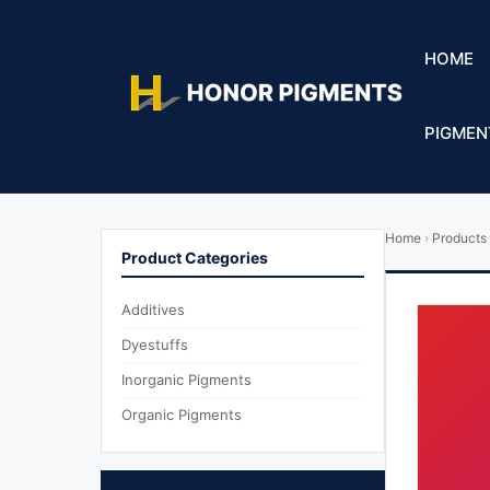
HOME
PIGMEN
Home
›
Products
Product Categories
Additives
Dyestuffs
Inorganic Pigments
Organic Pigments