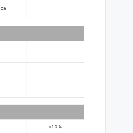
ica
≤1,0 %