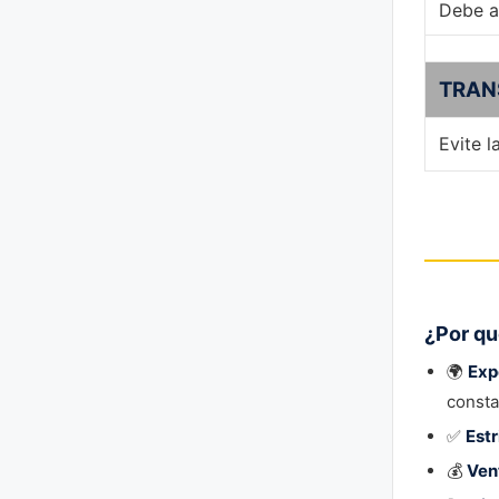
Debe a
TRAN
Evite l
¿Por qu
🌍
Exp
consta
✅
Estr
💰
Ven