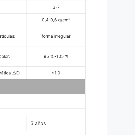
3-7
0,4-0,6 g/cm³
tículas:
forma irregular
color:
95 %~105 %
mática △E:
≤1,0
5 años