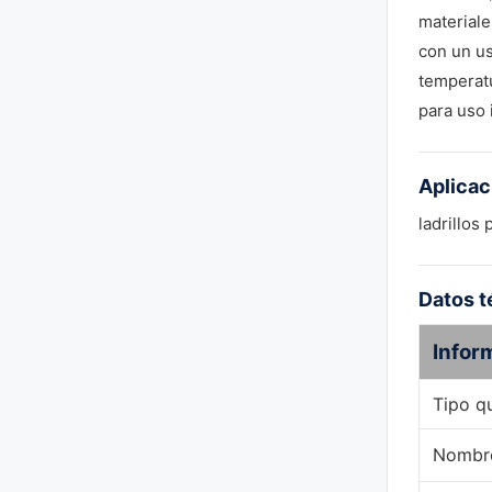
materiale
con un us
temperatu
para uso 
Aplica
ladrillos
Datos t
Infor
Tipo q
Nombre