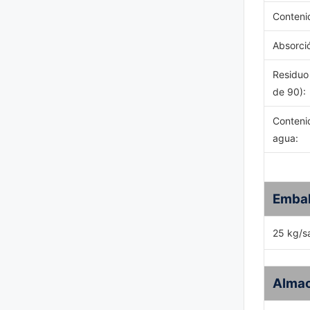
Conten
Absorció
Residuo
de 90)
:
Conteni
agua
:
Embal
25 kg/s
Alma