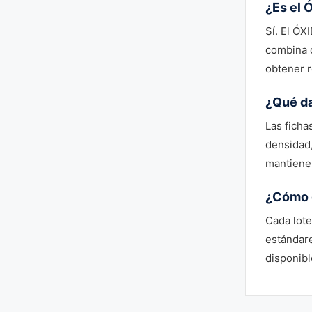
¿Es el 
Sí. El Ó
combina 
obtener r
¿Qué da
Las fichas
densidad,
mantiene 
¿Cómo g
Cada lote
estándare
disponibl