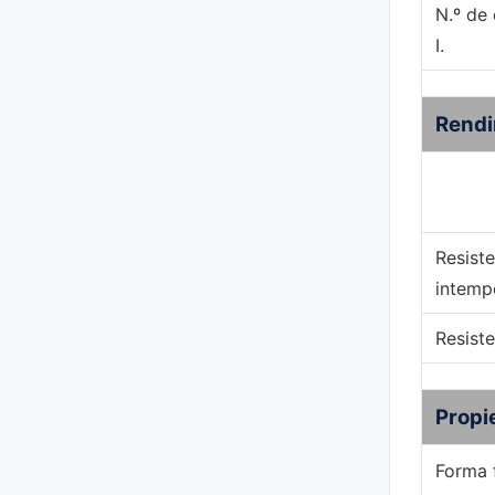
N.º de 
I.
Rendi
Resiste
intemp
Resiste
Propi
Forma f