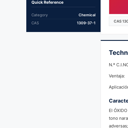
Quick Reference
Category
Chemical
CAS 13
CAS
1309-37-1
Techn
N.º C.I.NO
Ventaja:
Aplicació
Caracte
El ÓXIDO
tono nara
adversas;