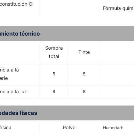
constitución C.
Fórmula quím
miento técnico
Sombra
Tinte
total
ncia a la
5
5
erie
ncia a la luz
8
8
edades físicas
ísica
Polvo
Humedad: