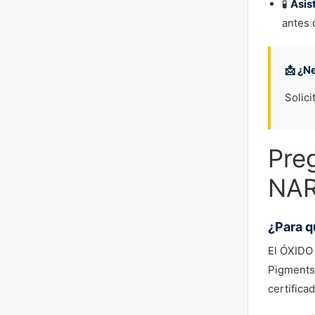
🧪
Asis
antes 
📩 ¿N
Solici
Pre
NAR
¿Para q
El ÓXIDO
Pigments 
certifica