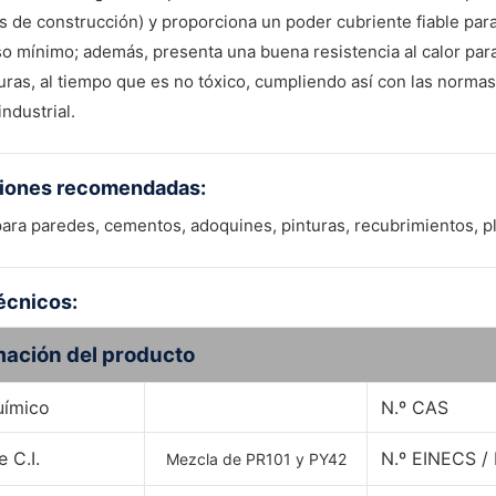
s de construcción) y proporciona un poder cubriente fiable par
o mínimo; además, presenta una buena resistencia al calor par
ras, al tiempo que es no tóxico, cumpliendo así con las norma
industrial.
ciones recomendadas:
 para paredes, cementos, adoquines, pinturas, recubrimientos, pl
écnicos:
mación del producto
uímico
N.º CAS
 C.I.
N.º EINECS /
Mezcla de PR101 y PY42