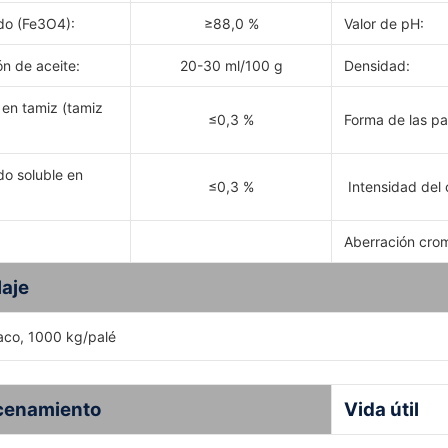
ido
(
Fe3O4
):
≥88,0 %
Valor de pH:
n de aceite:
20-30 ml/100 g
Densidad:
 en tamiz (tamiz
≤0,3 %
Forma de las par
do soluble en
≤0,3 %
Intensidad del 
Aberración cro
aje
aco, 1000 kg/palé
cenamiento
Vida útil