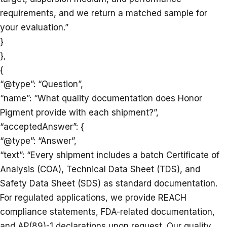
requirements, and we return a matched sample for
your evaluation.”
}
},
{
“@type”: “Question”,
“name”: “What quality documentation does Honor
Pigment provide with each shipment?”,
“acceptedAnswer”: {
“@type”: “Answer”,
“text”: “Every shipment includes a batch Certificate of
Analysis (COA), Technical Data Sheet (TDS), and
Safety Data Sheet (SDS) as standard documentation.
For regulated applications, we provide REACH
compliance statements, FDA-related documentation,
and AP(89)-1 declarations upon request. Our quality