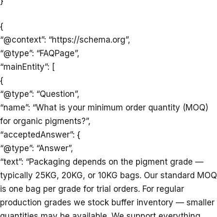
}
{
“@context”: “https://schema.org”,
“@type”: “FAQPage”,
“mainEntity”: [
{
“@type”: “Question”,
“name”: “What is your minimum order quantity (MOQ)
for organic pigments?”,
“acceptedAnswer”: {
“@type”: “Answer”,
“text”: “Packaging depends on the pigment grade —
typically 25KG, 20KG, or 10KG bags. Our standard MOQ
is one bag per grade for trial orders. For regular
production grades we stock buffer inventory — smaller
quantities may be available. We support everything