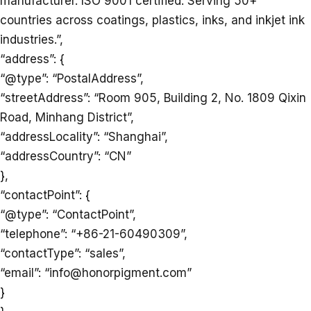
manufacturer. ISO 9001 certified. Serving 50+
countries across coatings, plastics, inks, and inkjet ink
industries.”,
“address”: {
“@type”: “PostalAddress”,
“streetAddress”: “Room 905, Building 2, No. 1809 Qixin
Road, Minhang District”,
“addressLocality”: “Shanghai”,
“addressCountry”: “CN”
},
“contactPoint”: {
“@type”: “ContactPoint”,
“telephone”: “+86-21-60490309”,
“contactType”: “sales”,
“email”: “info@honorpigment.com”
}