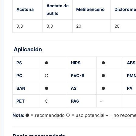
Acetato de
Acetona
Metilbenceno
Diclorome
butilo
0,8
3,0
20
20
Aplicación
PS
●
HIPS
●
ABS
PC
○
PVC-R
●
PM
SAN
●
AS
●
PA
PET
○
PA6
–
Nota:
● = recomendado ○ = uso potencial – = no recom