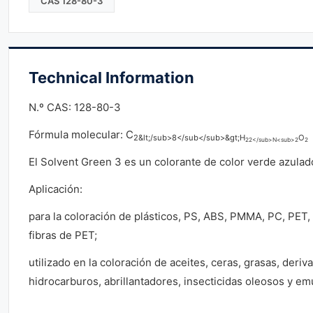
CAS 128-80-3
Technical Information
N.º CAS: 128-80-3
Fórmula molecular: C
2&lt;/sub>8</sub</sub>&gt;H
O
22</sub>N<sub>2
2
El Solvent Green 3 es un colorante de color verde azulad
Aplicación:
para la coloración de plásticos, PS, ABS, PMMA, PC, PET, 
fibras de PET;
utilizado en la coloración de aceites, ceras, grasas, deriv
hidrocarburos, abrillantadores, insecticidas oleosos y emu