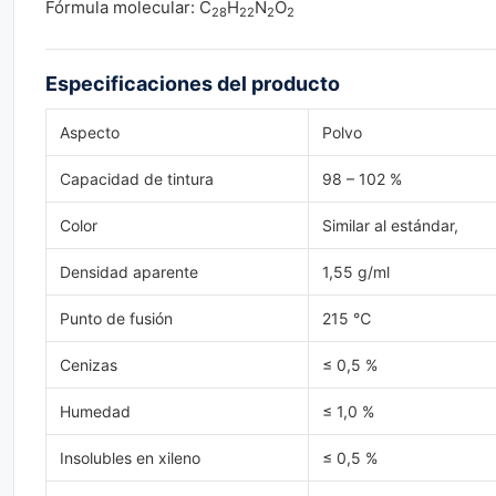
Fórmula molecular: C
H
N
O
28
22
2
2
Especificaciones del producto
Aspecto
Polvo
Capacidad de tintura
98 – 102 %
Color
Similar al estándar,
Densidad aparente
1,55 g/ml
Punto de fusión
215 ℃
Cenizas
≤ 0,5 %
Humedad
≤ 1,0 %
Insolubles en xileno
≤ 0,5 %