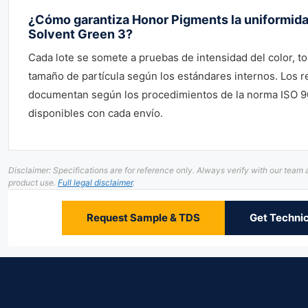
¿Cómo garantiza Honor Pigments la uniformidad
Solvent Green 3?
Cada lote se somete a pruebas de intensidad del color, to
tamaño de partícula según los estándares internos. Los r
documentan según los procedimientos de la norma ISO 9
disponibles con cada envío.
Disclaimer: Specifications are for reference only. Always verify with our te
product use.
Full legal disclaimer
.
Request Sample & TDS
Get Techni