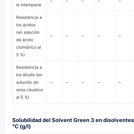
–
–
–
–
–
la intemperie
Resistencia a
los ácidos
(en solución
–
–
–
–
–
de ácido
clorhídrico al
5 %)
Resistencia a
los álcalis (en
solución de
–
–
–
–
–
sosa cáustica
al 5 %)
Solubilidad del Solvent Green 3 en disolventes
℃ (g/l)