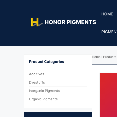
HOME
PIGMEN
Home
›
Products
Product Categories
Additives
Dyestuffs
Inorganic Pigments
Organic Pigments