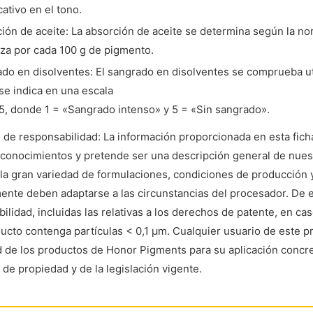
cativo en el tono.
ión de aceite: La absorción de aceite se determina según la n
aza por cada 100 g de pigmento.
do en disolventes: El sangrado en disolventes se comprueba util
 se indica en una escala
 5, donde 1 = «Sangrado intenso» y 5 = «Sin sangrado».
de responsabilidad: La información proporcionada en esta ficha
conocimientos y pretende ser una descripción general de nuest
la gran variedad de formulaciones, condiciones de producción 
ente deben adaptarse a las circunstancias del procesador. De 
ilidad, incluidas las relativas a los derechos de patente, en c
ucto contenga partículas < 0,1 μm. Cualquier usuario de este 
 de los productos de Honor Pigments para su aplicación concret
de propiedad y de la legislación vigente.