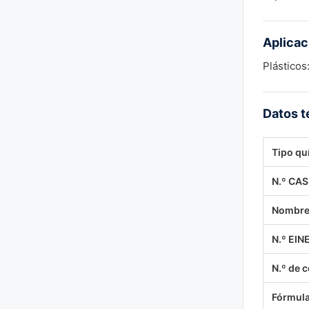
Aplica
Plástico
Datos t
Tipo qu
N.º CAS
Nombre 
N.º EIN
N.º de 
Fórmula