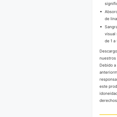
signifi
Absorc
de lin
Sangra
visual
de 1 a
Descargo 
nuestros 
Debido a 
anteriorm
responsab
este prod
idoneidad
derechos 