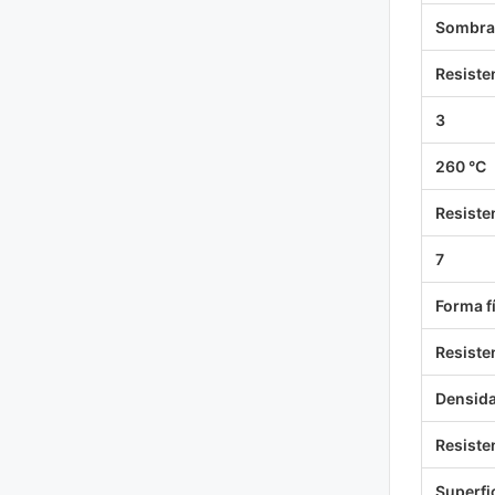
Sombra 
Resisten
3
260 °C
Resisten
7
Forma f
Resiste
Densida
Resisten
Superfic