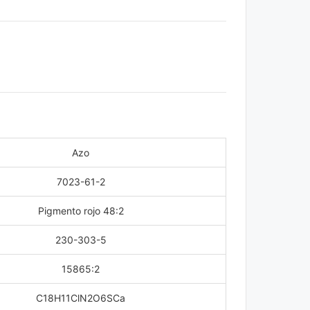
Azo
7023-61-2
Pigmento rojo 48:2
230-303-5
15865:2
C18H11ClN2O6SCa