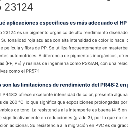
o 23124
ué aplicaciones específicas es más adecuado el HP
o 23124 es un pigmento orgánico de alto rendimiento diseñado
. Su tonalidad roja azulada con alta intensidad de color lo hace 
e película y fibra de PP. Se utiliza frecuentemente en masterb
es automotrices. A diferencia de pigmentos inorgánicos, ofre
nas (PP, PE) y resinas de ingeniería como PS/SAN, con una rela
tivas como el PR57:1.
 son las limitaciones de rendimiento del PR48:2 en 
 PR48:2 ofrece excelente intensidad de color, presenta algunas
s de 260 °C, lo que significa que exposiciones prolongadas p
ambios de tono. La resistencia a la intemperie es buena (4-5 en 
 significativamente en reducciones (grado 3), por lo que no se
ación adicional. Su resistencia a la migración en PVC es de grad