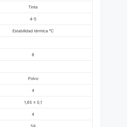
Tinte
4-5
Estabilidad térmica °C
8
Polvo
4
1,65 ± 0,1
4
58