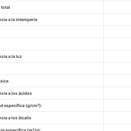
total
cia a la intemperie
cia a la luz
ísica
ncia a los ácidos
d específica (g/cm³):
cia a los álcalis
ie específica (m²/g):