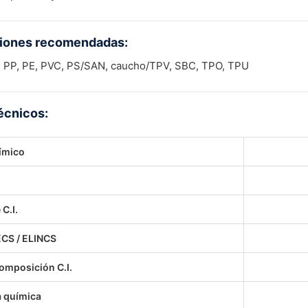
ciones recomendadas:
s: PP, PE, PVC, PS/SAN, caucho/TPV, SBC, TPO, TPU
écnicos:
ímico
C.I.
ECS / ELINCS
composición C.I.
 química