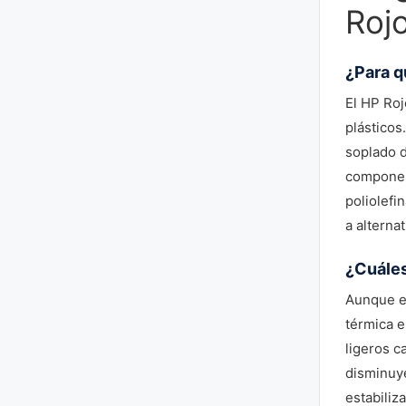
Roj
¿Para q
El HP Roj
plásticos
soplado d
component
poliolefi
a alterna
¿Cuáles
Aunque el
térmica e
ligeros c
disminuye
estabiliz