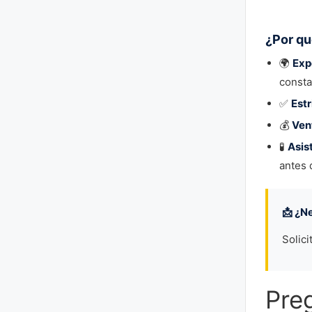
¿Por qu
🌍
Exp
consta
✅
Estr
💰
Ven
🧪
Asis
antes 
📩 ¿N
Solici
Pre