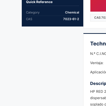
Quick Reference
Category
Chemical
CAS 70
CAS
7023-61-2
Techn
N.º C.I.N
Ventaja:
Aplicació
Descrip
HP RED 2
dispersab
soplado d