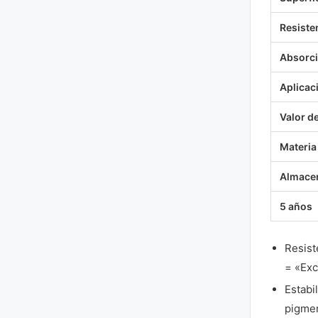
Resiste
Absorci
Aplicac
Valor d
Materia 
Almace
5 años
Resist
= «Exc
Estabi
pigmen