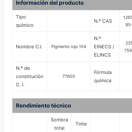
Información del producto
Tipo
126
N.º CAS
químico
85
N.º
23
Nombre C.I.
EINECS /
Pigmento rojo 104
759
ELINCS
N.º de
Fórmula
constitución
77605
química
C. I.
Rendimiento técnico
Sombra
Tinte
total