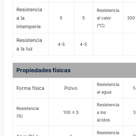
Resistencia
Resistencia
a la
5
5
al calor
200
(℃)
intemperie
Resistencia
4-5
4-5
a la luz
Propiedades físicas
Resistencia
Forma física
Polvo
5
al agua
Resistencia
Resistencia
100 ± 3
a los
3
(%)
ácidos
Resistencia