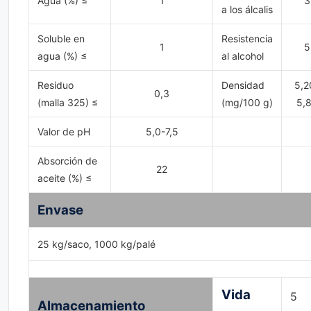
Agua (%) ≤
1
3
a los álcalis
Soluble en
Resistencia
1
5
agua (%) ≤
al alcohol
Residuo
Densidad
5,2
0,3
(malla 325) ≤
(mg/100 g)
5,
Valor de pH
5,0-7,5
Absorción de
22
aceite (%) ≤
Envase
25 kg/saco, 1000 kg/palé
Vida
5
Almacenamiento