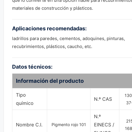
que lo convierte en una opción fiable para recubrimientos
materiales de construcción y plásticos.
Aplicaciones recomendadas:
ladrillos para paredes, cementos, adoquines, pinturas,
recubrimientos, plásticos, caucho, etc.
Datos técnicos:
Información del producto
Tipo
130
N.º CAS
químico
37
N.º
21
Nombre C.I.
EINECS /
Pigmento rojo 101
168