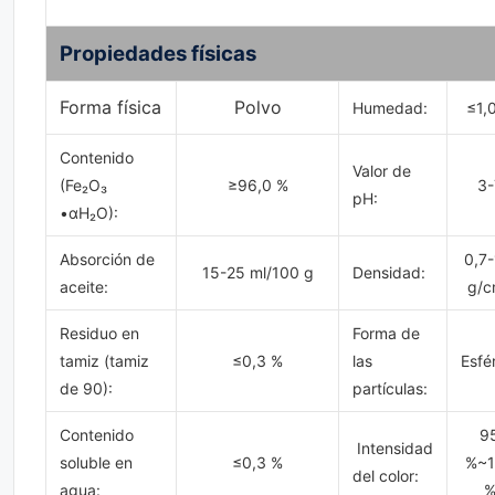
Propiedades físicas
Forma física
Polvo
Humedad:
≤1,
Contenido
Valor de
(Fe₂O₃
≥96,0 %
3-
pH:
•αH₂O):
Absorción de
0,7-
15-25 ml/100 g
Densidad:
aceite:
g/c
Residuo en
Forma de
tamiz (tamiz
≤0,3 %
las
Esfé
de 90):
partículas:
Contenido
9
Intensidad
soluble en
≤0,3 %
%~1
del color:
agua: