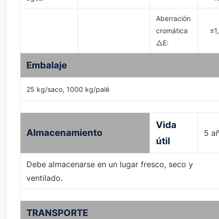
Aberración
cromática
≤1
△E:
Embalaje
25 kg/saco, 1000 kg/palé
Vida
Almacenamiento
5 a
útil
Debe almacenarse en un lugar fresco, seco y
ventilado.
TRANSPORTE